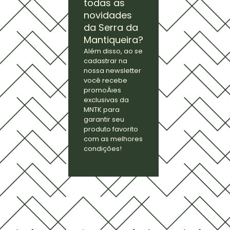
todas as
novidades
da Serra da
Mantiqueira?
Além disso, ao se
cadastrar na
nossa newsletter
você recebe
promoÁıes
exclusivas da
MNTK para
garantir seu
produto favorito
com as melhores
condições!