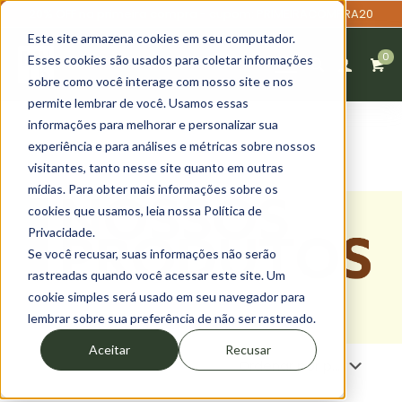
20% OFF na primeira compra - cupom: PRIMEIRACOMPRA20
Este site armazena cookies em seu computador.
0
Esses cookies são usados para coletar informações
sobre como você interage com nosso site e nos
permite lembrar de você. Usamos essas
informações para melhorar e personalizar sua
experiência e para análises e métricas sobre nossos
visitantes, tanto nesse site quanto em outras
mídias. Para obter mais informações sobre os
Loja Mantiká - Nossos
cookies que usamos, leia nossa Política de
produtos
Privacidade.
Se você recusar, suas informações não serão
rastreadas quando você acessar este site. Um
cookie simples será usado em seu navegador para
lembrar sobre sua preferência de não ser rastreado.
Aceitar
Recusar