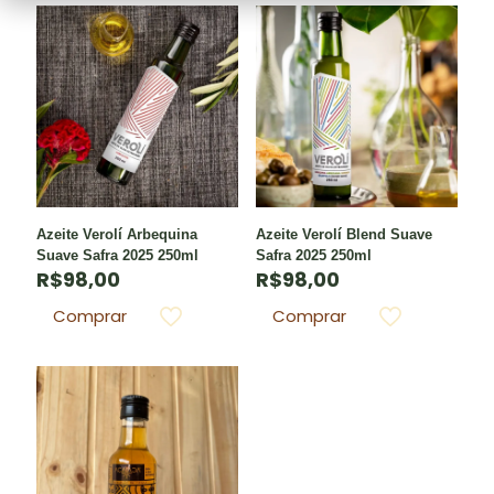
Azeite Verolí Arbequina
Azeite Verolí Blend Suave
Suave Safra 2025 250ml
Safra 2025 250ml
R$
98,00
R$
98,00
Comprar
Comprar