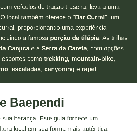
om veículos de tração traseira, leva a uma
 O local também oferece o "
Bar Curral
", um
curral, proporcionando uma experiência
incluindo a famosa
porção de tilápia
. As trilhas
da Canjica
e a
Serra da Careta
, com opções
de esportes como
trekking
,
mountain-bike
,
smo
,
escaladas
,
canyoning
e
rapel
.
de Baependi
de sua herança. Este guia fornece um
tura local em sua forma mais autêntica.