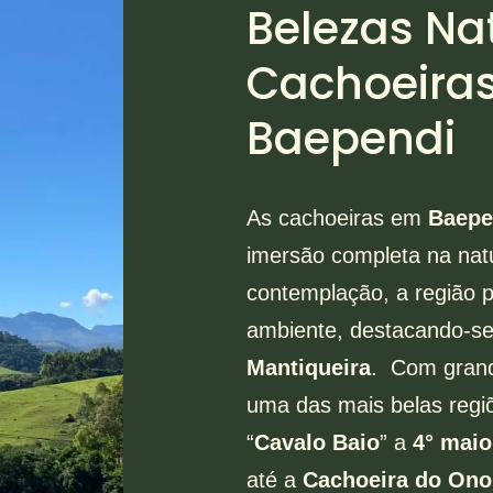
Belezas Na
Cachoeiras
Baependi
As cachoeiras em
Baep
imersão completa na nat
contemplação, a região
ambiente, destacando-
Mantiqueira
. Com grand
uma das mais belas regi
“
Cavalo Baio
” a
4° maio
até a
Cachoeira do Ono