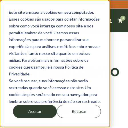
20% OFF na primeira compra - cupom: PRIMEIRACOMPRA20
Este site armazena cookies em seu computador.
0
Esses cookies são usados para coletar informações
sobre como você interage com nosso site e nos
permite lembrar de você. Usamos essas
informações para melhorar e personalizar sua
experiência e para análises e métricas sobre nossos
visitantes, tanto nesse site quanto em outras
mídias. Para obter mais informações sobre os
cookies que usamos, leia nossa Política de
Privacidade.
Se você recusar, suas informações não serão
Monteiro Lobato: Um
rastreadas quando você acessar este site. Um
cookie simples será usado em seu navegador para
Refúgio Literário e
lembrar sobre sua preferência de não ser rastreado.
Natural na Serra da
Aceitar
Recusar
Mantiqueira