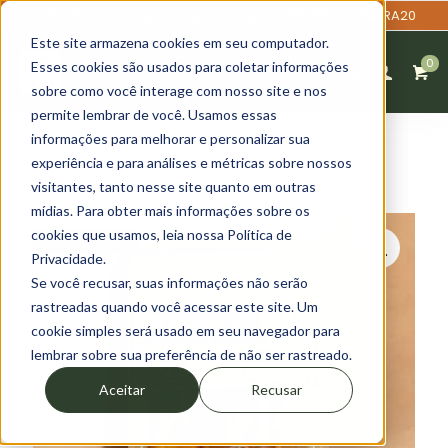
20% OFF na primeira compra - cupom: PRIMEIRACOMPRA20
Este site armazena cookies em seu computador.
0
Esses cookies são usados para coletar informações
sobre como você interage com nosso site e nos
permite lembrar de você. Usamos essas
informações para melhorar e personalizar sua
experiência e para análises e métricas sobre nossos
visitantes, tanto nesse site quanto em outras
mídias. Para obter mais informações sobre os
cookies que usamos, leia nossa Política de
PROMOÇÃO
Privacidade.
Se você recusar, suas informações não serão
rastreadas quando você acessar este site. Um
cookie simples será usado em seu navegador para
lembrar sobre sua preferência de não ser rastreado.
Aceitar
Recusar