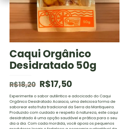
Caqui Orgânico
Desidratado 50g
O
O
R$
17,50
R$
18,20
preço
preço
Experimente o sabor autêntico e adocicado do Caqui
original
atual
Orgânico Desidratado Acaiaca, uma deliciosa forma de
era:
é:
saborear esta fruta tradicional da Serra da Mantiqueira.
Produzido com cuidado e respeito à natureza, este caqui
R$18,20.
R$17,50.
desidratado é uma opção saudável e prática para o seu
dia a dia. Com cada mordida, você apoia os pequenos
produtores locais e fortalece a economia sustentável da