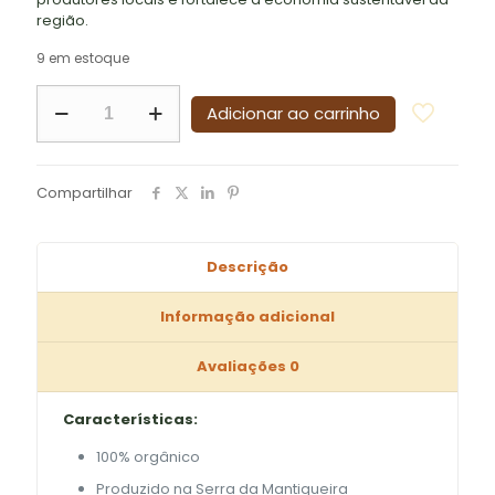
região.
9 em estoque
Caqui
Adicionar ao carrinho
Orgânico
Desidratado
50g
quantidade
Compartilhar
Descrição
Informação adicional
Avaliações
0
Características:
100% orgânico
Produzido na Serra da Mantiqueira