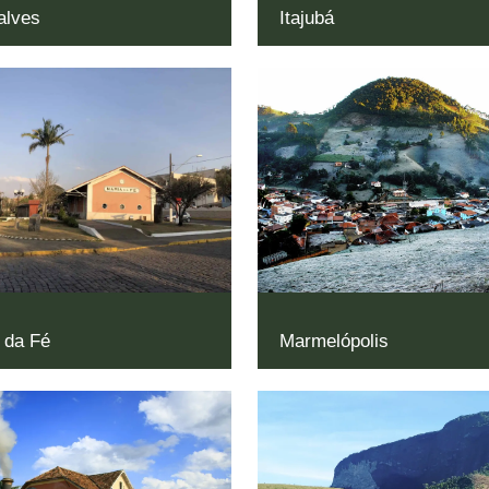
alves
Itajubá
 da Fé
Marmelópolis