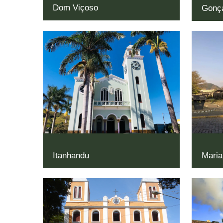
Dom Viçoso
Gonç
Itanhandu
Maria